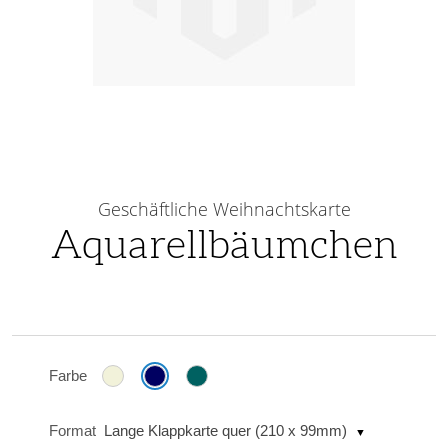
Skip
to
Geschäftliche Weihnachtskarte
the
Aquarellbäumchen
beginning
of
the
images
gallery
Farbe
Format
Lange Klappkarte quer (210 x 99mm)