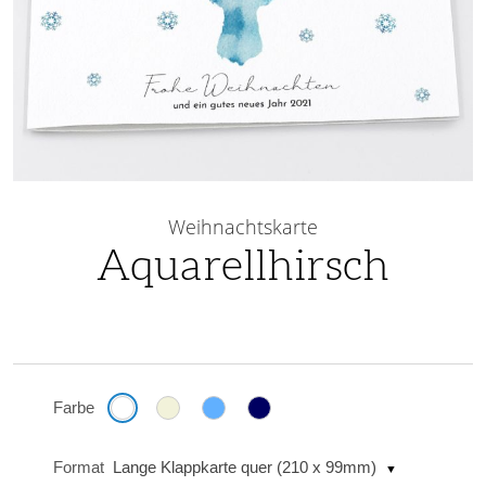
Skip
to
Weihnachtskarte
the
Aquarellhirsch
beginning
of
the
images
gallery
Farbe
Format
Lange Klappkarte quer (210 x 99mm)