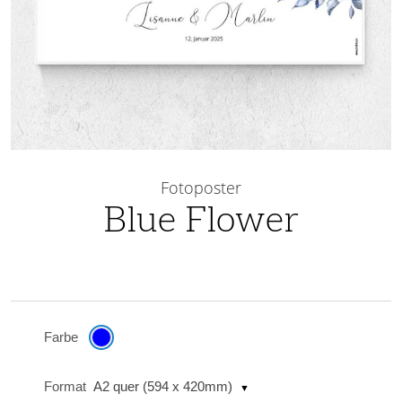
Skip
to
Fotoposter
the
Blue Flower
beginning
of
the
images
gallery
Farbe
Format
A2 quer (594 x 420mm)