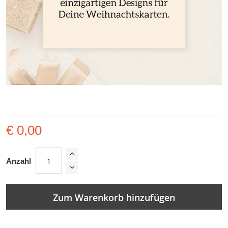
Skip
to
the
€ 0,00
beginning
of
Anzahl
the
images
gallery
Zum Warenkorb hinzufügen