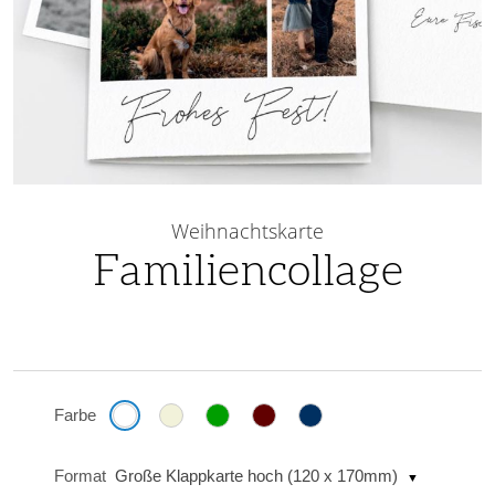
Skip
to
Weihnachtskarte
the
Familiencollage
beginning
of
the
images
gallery
Farbe
Format
Große Klappkarte hoch (120 x 170mm)