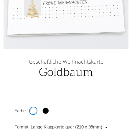
Skip
to
Geschäftliche Weihnachtskarte
the
Goldbaum
beginning
of
the
images
gallery
Farbe
Format
Lange Klappkarte quer (210 x 99mm)