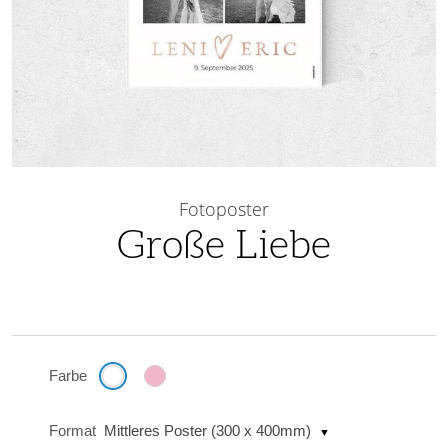
Skip
to
Fotoposter
the
Große Liebe
beginning
of
the
images
gallery
Farbe
Format
Mittleres Poster (300 x 400mm)