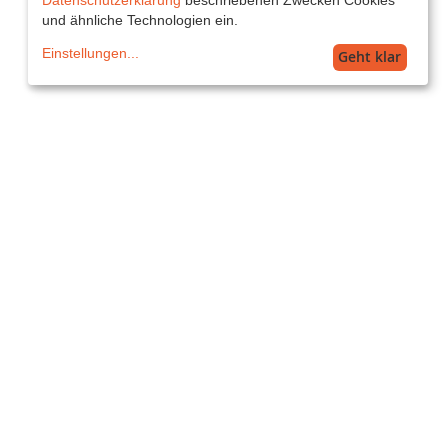
und ähnliche Technologien ein.
Einstellungen
...
Geht klar
Service
service@printkiss.at
Versand
AT Standard: 16,99€ (5-7 Werktage)
Alle Preise inkl. MwSt. zzgl. Versand.