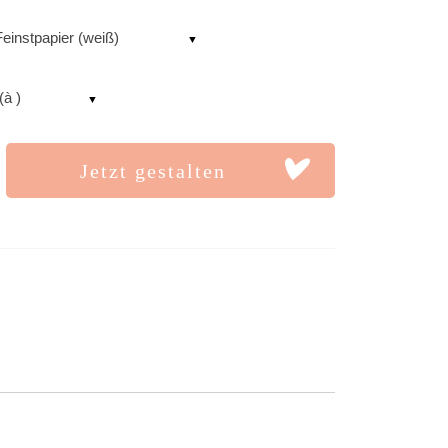
einstpapier (weiß)
(à )
Jetzt gestalten