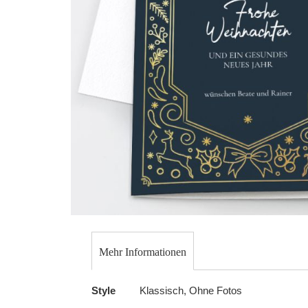
Skip
to
Mehr Informationen
the
beginning
Mehr
Style
Klassisch, Ohne Fotos
of
Informationen