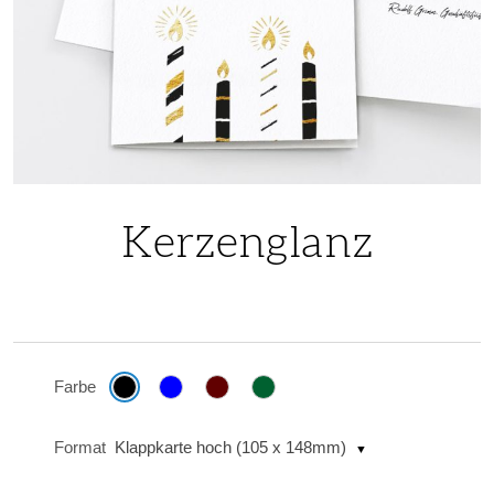
Skip
to
Kerzenglanz
the
beginning
of
the
images
Farbe
gallery
Format
Klappkarte hoch (105 x 148mm)