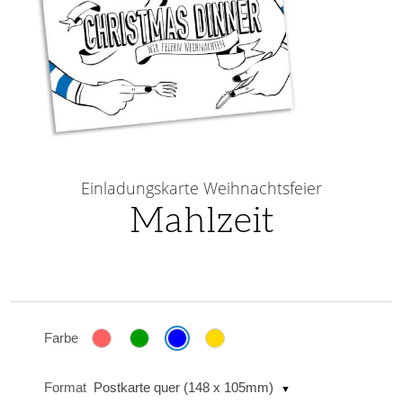
Skip
to
Einladungskarte Weihnachtsfeier
the
Mahlzeit
beginning
of
the
images
gallery
Farbe
Format
Postkarte quer (148 x 105mm)