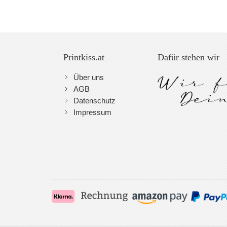
the
images
gallery
Printkiss.at
Dafür stehen wir
Über uns
AGB
Datenschutz
Impressum