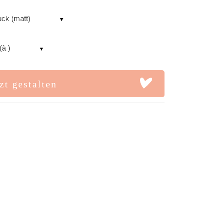
uck (matt)
(à )
zt gestalten