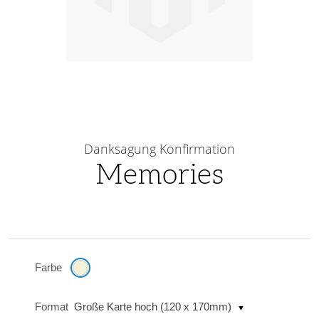
Skip
to
Danksagung Konfirmation
the
Memories
beginning
of
the
images
gallery
Farbe
Format
Große Karte hoch (120 x 170mm)