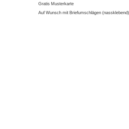
Gratis Musterkarte
the
images
Auf Wunsch mit Briefumschlägen (nassklebend
gallery