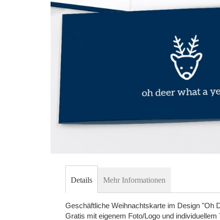
Skip
to
Details
Mehr Informationen
the
beginning
Geschäftliche Weihnachtskarte im Design "Oh 
of
Gratis mit eigenem Foto/Logo und individuellem 