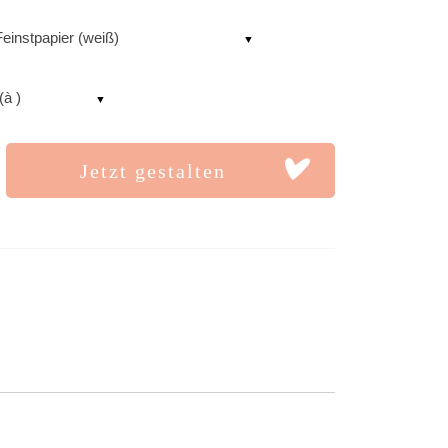
einstpapier (weiß)
(à )
Jetzt gestalten