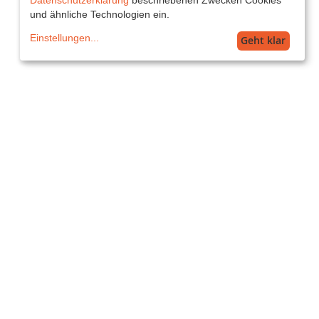
und ähnliche Technologien ein.
Einstellungen
...
Geht klar
Service
service@printkiss.at
Versand
AT Standard: 16,99€ (5-7 Werktage)
Alle Preise inkl. MwSt. zzgl. Versand.