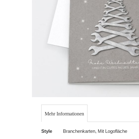
Skip
to
Mehr Informationen
the
beginning
Mehr
Style
Branchenkarten, Mit Logofläche
of
Informationen