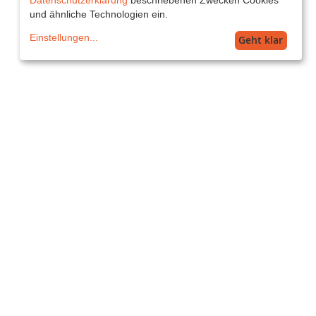
und ähnliche Technologien ein.
Einstellungen
...
Geht klar
Service
service@printkiss.at
Versand
AT Standard: 16,99€ (5-7 Werktage)
Alle Preise inkl. MwSt. zzgl. Versand.