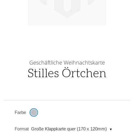
Skip
to
Geschäftliche Weihnachtskarte
the
Stilles Örtchen
beginning
of
the
images
gallery
Farbe
Format
Große Klappkarte quer (170 x 120mm)