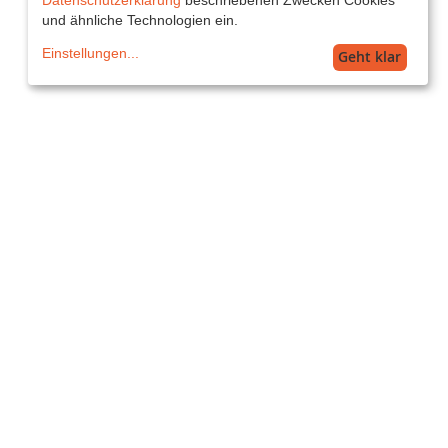
und ähnliche Technologien ein.
Einstellungen
...
Geht klar
Service
service@printkiss.at
Versand
AT Standard: 16,99€ (5-7 Werktage)
Alle Preise inkl. MwSt. zzgl. Versand.