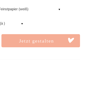
einstpapier (weiß)
(à )
Jetzt gestalten