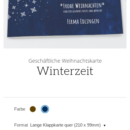
Skip
to
Geschäftliche Weihnachtskarte
the
Winterzeit
beginning
of
the
images
gallery
Farbe
Format
Lange Klappkarte quer (210 x 99mm)